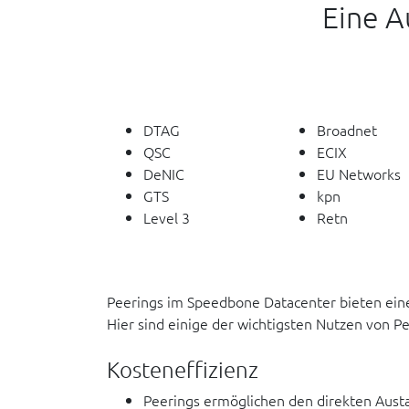
Eine A
DTAG
Broadnet
QSC
ECIX
DeNIC
EU Networks
GTS
kpn
Level 3
Retn
Peerings im Speedbone Datacenter bieten eine 
Hier sind einige der wichtigsten Nutzen von Pe
Kosteneffizienz
Peerings ermöglichen den direkten Aust