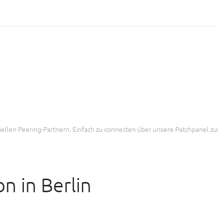
tiellen Peering-Partnern. Einfach zu connecten über unsere Patchpanel z
n in Berlin