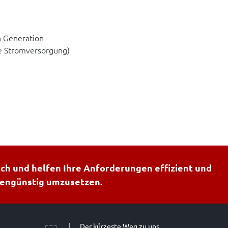
n Generation
e Stromversorgung)
ich und helfen Ihre Anforderungen effizient und
tengünstig umzusetzen.
Der kürzeste Weg zu uns