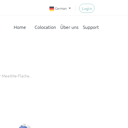
Login
German
Home
Colocation
Über uns
Support
ur MeetMe-Fläche.