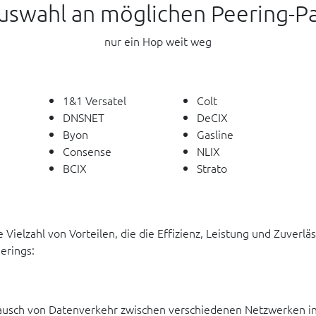
uswahl an möglichen Peering-P
nur ein Hop weit weg
1&1 Versatel
Colt
DNSNET
DeCIX
Byon
Gasline
Consense
NLIX
BCIX
Strato
Vielzahl von Vorteilen, die die Effizienz, Leistung und Zuverlä
erings:
ausch von Datenverkehr zwischen verschiedenen Netzwerken in