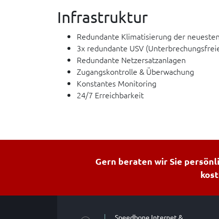
Infrastruktur
Redundante Klimatisierung der neueste
3x redundante USV (Unterbrechungsfrei
Redundante Netzersatzanlagen
Zugangskontrolle & Überwachung
Konstantes Monitoring
24/7 Erreichbarkeit
Gern beraten wir Sie persönl
kos
Speedbone Internet &